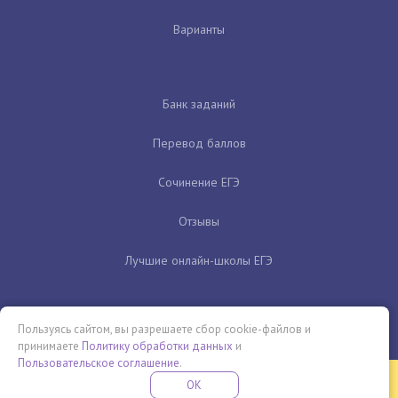
Варианты
Банк заданий
Перевод баллов
Сочинение ЕГЭ
Отзывы
Лучшие онлайн-школы ЕГЭ
Пользуясь сайтом, вы разрешаете сбор cookie-файлов и
принимаете
Политику обработки данных
и
Пользовательское соглашение
.
Бесплатная летняя школа
OK
ПОДРОБНЕЕ