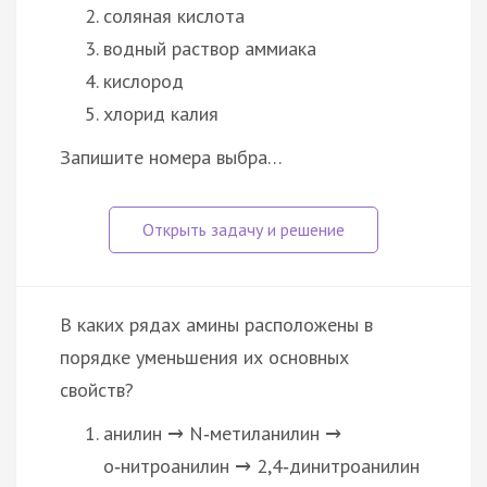
соляная кислота
водный раствор аммиака
кислород
хлорид калия
Запишите номера выбра…
В каких рядах амины расположены в
порядке уменьшения их основных
свойств?
анилин
N‑метиланилин
→
→
о‑нитроанилин
2,4‑динитроанилин
→