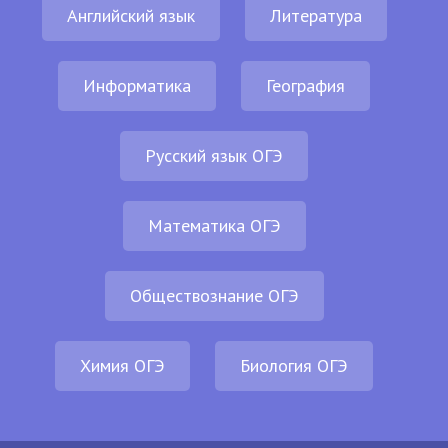
Английский язык
Литература
Информатика
География
Русский язык ОГЭ
Математика ОГЭ
Обществознание ОГЭ
Химия ОГЭ
Биология ОГЭ