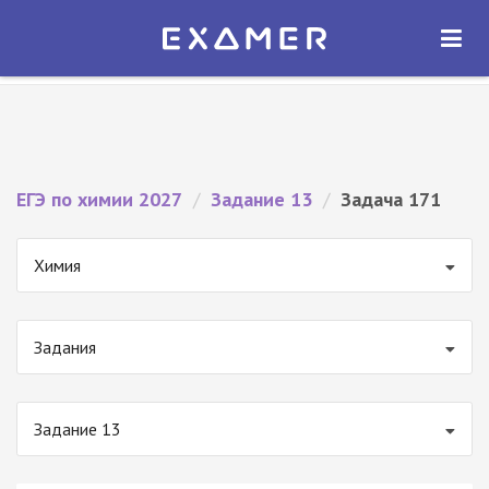
Экзамер — ЕГЭ 2027
×
ОТКРЫТЬ
Экзамер
Бесплатно - В Google Play
ЕГЭ по химии 2027
/
Задание 13
/
Задача 171
Химия
Задания
Задание 13