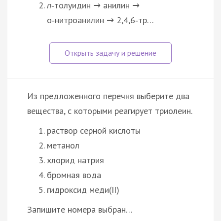
п
‑толуидин
анилин
→
→
о‑нитроанилин
2,4,6‑тр…
→
Из предложенного перечня выберите два
вещества, с которыми реагирует триолеин.
раствор серной кислоты
метанол
хлорид натрия
бромная вода
гидроксид меди(II)
Запишите номера выбран…