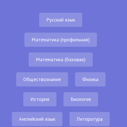
Русский язык
Математика (профильная)
Математика (базовая)
Обществознание
Физика
История
Биология
Английский язык
Литература