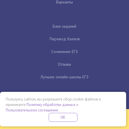
Варианты
Банк заданий
Перевод баллов
Сочинение ЕГЭ
Отзывы
Лучшие онлайн-школы ЕГЭ
Пользуясь сайтом, вы разрешаете сбор cookie-файлов и
принимаете
Политику обработки данных
и
Пользовательское соглашение
.
Бесплатная летняя школа
OK
ПОДРОБНЕЕ
ПРОВЕДИ ЭТО ЛЕТО С ПОЛЬЗОЙ