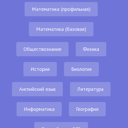
Математика (профильная)
Математика (базовая)
Обществознание
Физика
История
Биология
Английский язык
Литература
Информатика
География