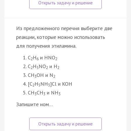
Из предложенного перечня выберите две
реакции, которые можно использовать
для получения этиламина.
C
H
и HNO
2
6
2
C
H
NO
и H
2
5
2
2
CH
OH и N
3
2
[C
H
NH
]Cl и KOH
2
5
3
CH
CH
и NH
3
3
3
Запишите ном…