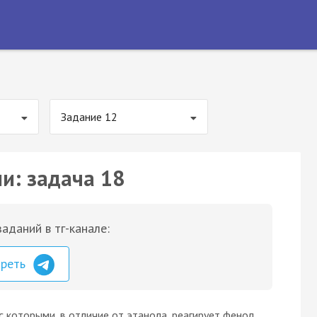
Задание 12
и: задача 18
аданий в тг-канале:
треть
 которыми, в отличие от этанола, реагирует фенол.