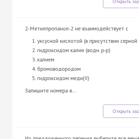
2‑Метилпропанол‑2 не взаимодействует с
уксусной кислотой (в присутствии серной
гидроксидом калия (водн. р‑р)
калием
бромоводородом
гидроксидом меди(II)
Запишите номера в…
Из предложенного перечня выберите все веще