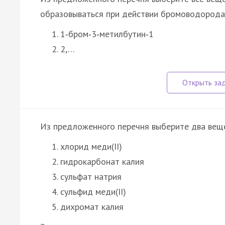
образовываться при действии бромоводорода 
1‑бром‑3‑метилбутин‑1
2,…
Из предложенного перечня выберите два вещес
хлорид меди(II)
гидрокарбонат калия
сульфат натрия
сульфид меди(II)
дихромат калия