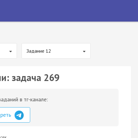
Задание 12
ии: задача 269
аданий в тг-канале:
треть
сек.