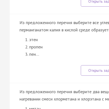
Из предложенного перечня выберите все угле
перманганатом калия в кислой среде образуетс
этен
пропен
пен…
Из предложенного перечня выберите два веще
нагревании смеси хлорметана и хлорэтана с м
метан