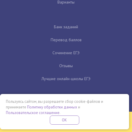
Варианты
Банк заданий
Перевод баллов
Сочинение ЕГЭ
Отзывы
Лучшие онлайн-школы ЕГЭ
Пользуясь сайтом, вы разрешаете сбор cookie-файлов и
принимаете
Политику обработки данных
и
Пользовательское соглашение
.
Бесплатная летняя школа
OK
ПОДРОБНЕЕ
ПРОВЕДИ ЭТО ЛЕТО С ПОЛЬЗОЙ