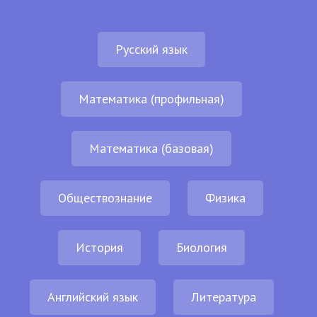
Русский язык
Математика (профильная)
Математика (базовая)
Обществознание
Физика
История
Биология
Английский язык
Литература