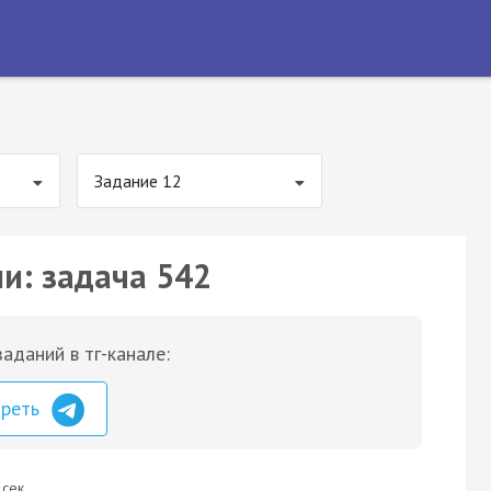
Задание 12
ии: задача 542
аданий в тг-канале:
треть
 сек.