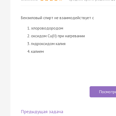
Бензиловый спирт не взаимодействует с
хлороводородом
оксидом Cu(II) при нагревании
гидроксидом калия
калием
Посмотр
Предыдущая задача