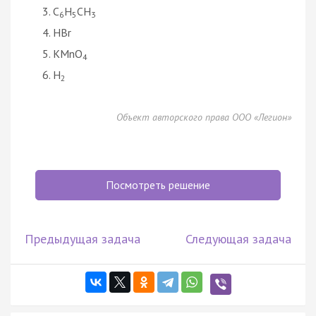
С
Н
СН
6
5
3
HBr
KMnO
4
Н
2
Объект авторского права ООО «Легион»
Посмотреть решение
Предыдущая задача
Следующая задача