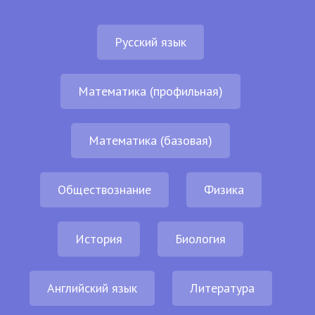
Русский язык
Математика (профильная)
Математика (базовая)
Обществознание
Физика
История
Биология
Английский язык
Литература