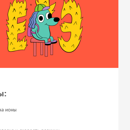
ы:
на ионы