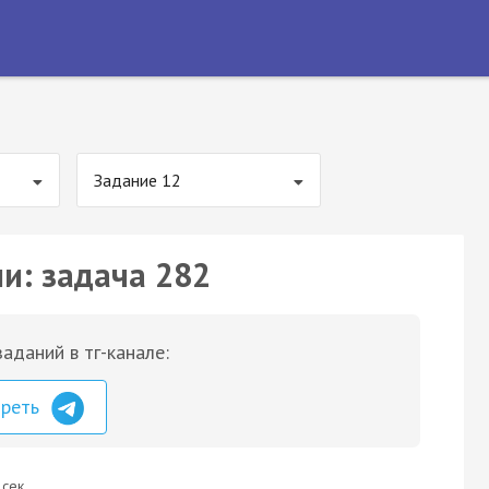
Задание 12
ии: задача 282
аданий в тг-канале:
треть
 сек.