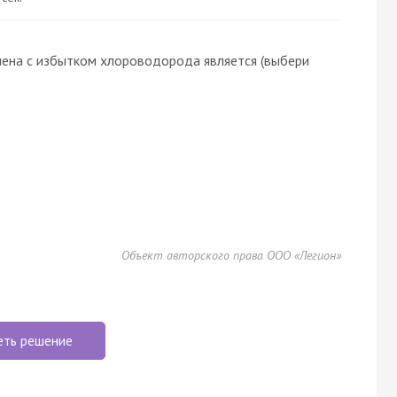
на с избытком хлороводорода является (выбери
Объект авторского права ООО «Легион»
еть решение