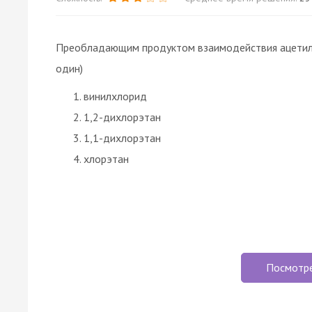
Преобладающим продуктом взаимодействия ацетиле
один)
винилхлорид
1,2-дихлорэтан
1,1-дихлорэтан
хлорэтан
Посмотр