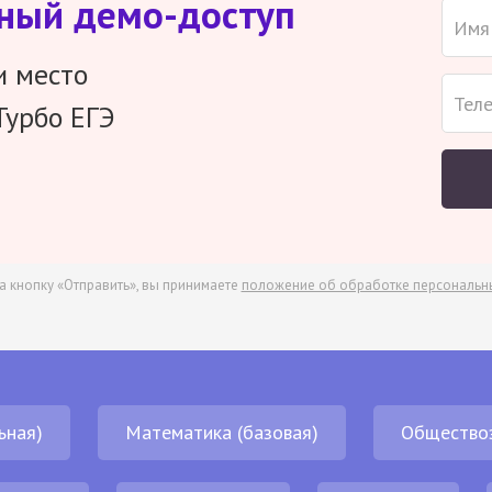
тный демо-доступ
и место
Турбо ЕГЭ
а кнопку «Отправить», вы принимаете
положение об обработке персональн
ьная)
Математика (базовая)
Общество