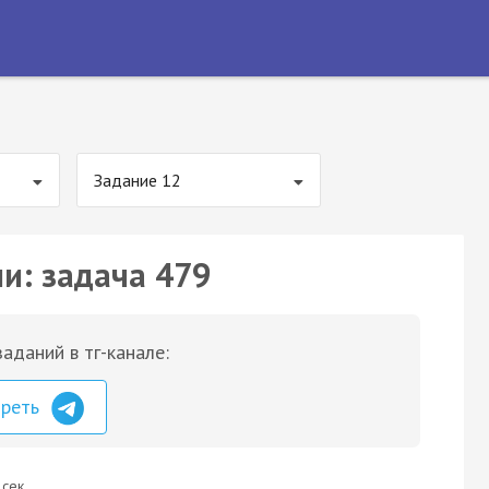
Задание 12
ии: задача 479
аданий в тг-канале:
треть
 сек.