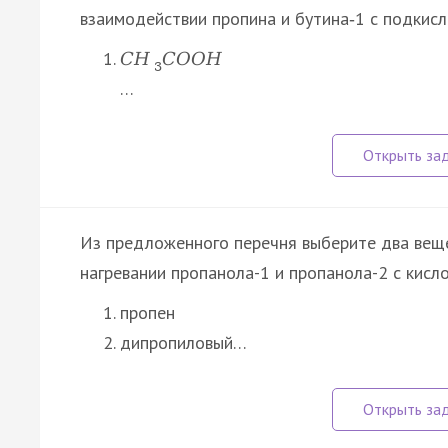
взаимодействии пропина и бутина‑1 с подкис
C
H
C
O
O
H
3
…
Из предложенного перечня выберите два веще
нагревании пропанола-1 и пропанола-2 с кис
пропен
дипропиловый…