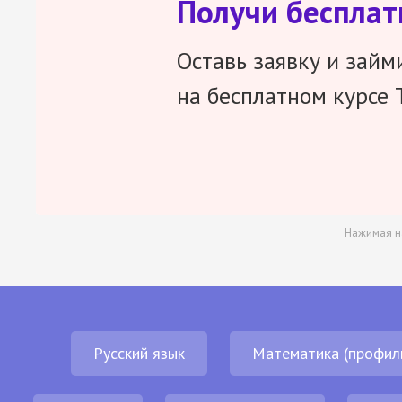
Получи беспла
Оставь заявку и займ
на бесплатном курсе 
Нажимая н
Русский язык
Математика (профил