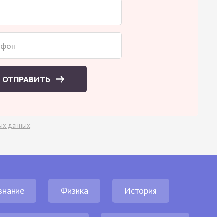
ОТПРАВИТЬ
ых данных
.
знание
Физика
История