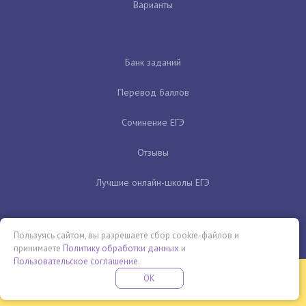
Варианты
Банк заданий
Перевод баллов
Сочинение ЕГЭ
Отзывы
Лучшие онлайн-школы ЕГЭ
Пользуясь сайтом, вы разрешаете сбор cookie-файлов и
принимаете
Политику обработки данных
и
Пользовательское соглашение
.
Бесплатная летняя школа
OK
ПОДРОБНЕЕ
ПРОВЕДИ ЭТО ЛЕТО С ПОЛЬЗОЙ