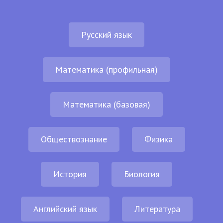
Русский язык
Математика (профильная)
Математика (базовая)
Обществознание
Физика
История
Биология
Английский язык
Литература