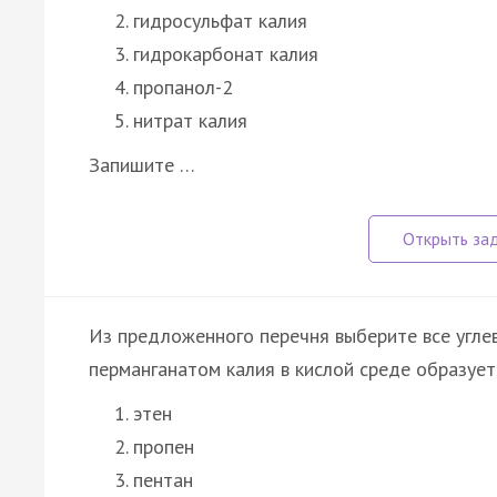
гидросульфат калия
гидрокарбонат калия
пропанол-2
нитрат калия
Запишите …
Из предложенного перечня выберите все угле
перманганатом калия в кислой среде образуетс
этен
пропен
пентан