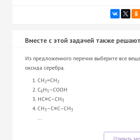
Вместе с этой задачей также решают
Из предложенного перечня выберите все веще
оксида серебра.
CH
=CH
2
2
C
H
–COOH
6
5
HC≡C–CH
3
CH
–C≡C–CH
3
3
…