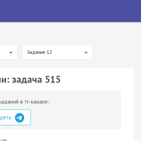
Задание 12
ии: задача 515
аданий в тг-канале:
треть
 сек.