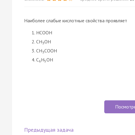
Наиболее слабые кислотные свойства проявляет
HCOOH
CH
OH
3
CH
COOH
3
C
H
OH
6
5
Посмотр
Предыдущая задача