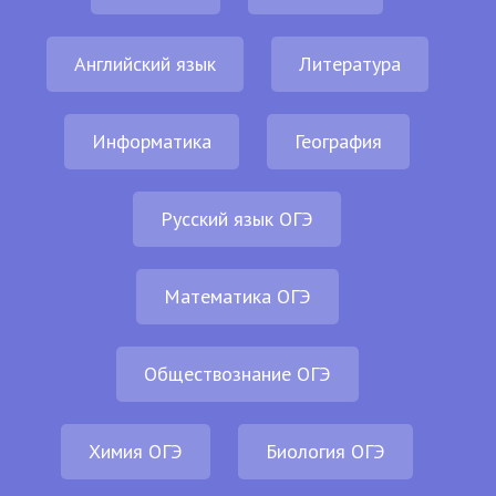
Английский язык
Литература
Информатика
География
Русский язык ОГЭ
Математика ОГЭ
Обществознание ОГЭ
Химия ОГЭ
Биология ОГЭ