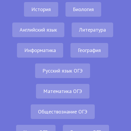
История
Биология
Английский язык
Литература
Информатика
География
Русский язык ОГЭ
Математика ОГЭ
Обществознание ОГЭ