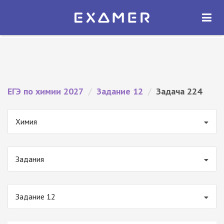
Экзамер — ЕГЭ 2027
×
ОТКРЫТЬ
Экзамер
Бесплатно - В Google Play
ЕГЭ по химии 2027
/
Задание 12
/
Задача 224
Химия
Задания
Задание 12