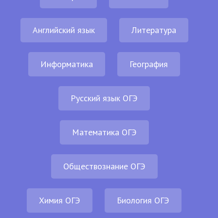
Английский язык
Литература
Информатика
География
Русский язык ОГЭ
Математика ОГЭ
Обществознание ОГЭ
Химия ОГЭ
Биология ОГЭ