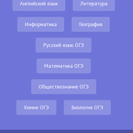
Английский язык
Литература
Информатика
География
Русский язык ОГЭ
Математика ОГЭ
Обществознание ОГЭ
Химия ОГЭ
Биология ОГЭ