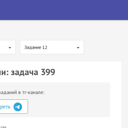
Задание 12
ии: задача 399
аданий в тг-канале:
треть
 сек.