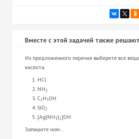
Вместе с этой задачей также решают
Из предложенного перечня выберите все веще
кислота.
HCl
NH
3
C
H
OH
2
5
SiO
2
[Ag(NH
)
]OH
3
2
Запишите ном…