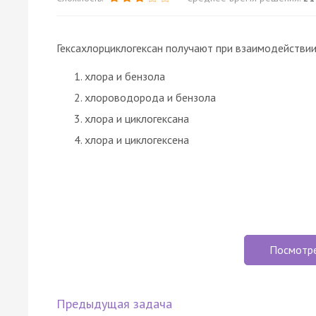
Гексахлорциклогексан получают при взаимодействи
хлора и бензола
хлороводорода и бензола
хлора и циклогексана
хлора и циклогексена
Посмотр
Предыдущая задача