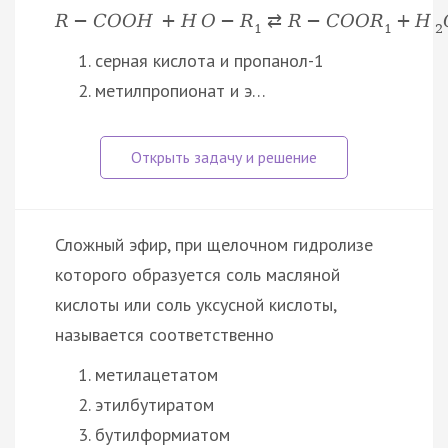
R
−
C
O
O
H
+
H
O
−
R
⇄
R
−
C
O
O
R
+
H
1
1
2
серная кислота и пропанол-1
метилпропионат и э…
Сложный эфир, при щелочном гидролизе
которого образуется соль масляной
кислоты или соль уксусной кислоты,
называется соответственно
метилацетатом
этилбутиратом
бутилформиатом