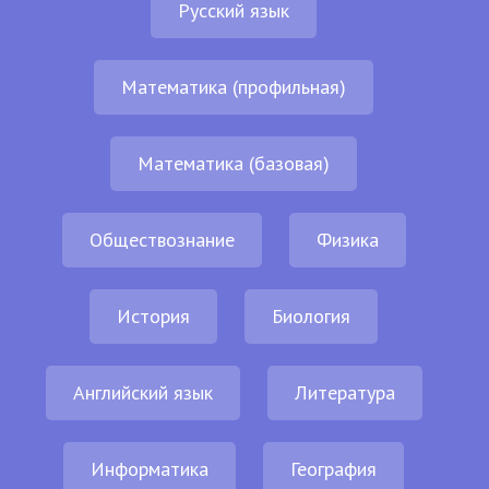
Русский язык
Математика (профильная)
Математика (базовая)
Обществознание
Физика
История
Биология
Английский язык
Литература
Информатика
География