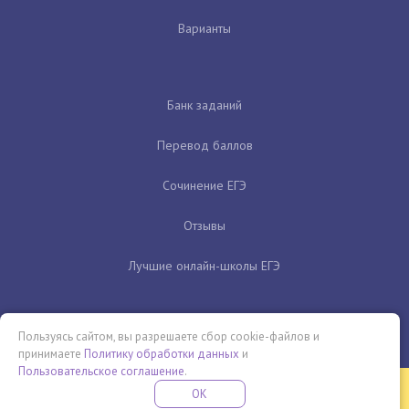
Варианты
Банк заданий
Перевод баллов
Сочинение ЕГЭ
Отзывы
Лучшие онлайн-школы ЕГЭ
Пользуясь сайтом, вы разрешаете сбор cookie-файлов и
принимаете
Политику обработки данных
и
Пользовательское соглашение
.
Бесплатная летняя школа
OK
ПОДРОБНЕЕ
ПРОВЕДИ ЭТО ЛЕТО С ПОЛЬЗОЙ