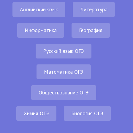
Английский язык
Литература
Информатика
География
Русский язык ОГЭ
Математика ОГЭ
Обществознание ОГЭ
Химия ОГЭ
Биология ОГЭ