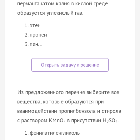
перманганатом калия в кислой среде
образуется углекислый газ.
этен
пропен
пен…
Из предложенного перечня выберите все
вещества, которые образуются при
взаимодействии пропилбензола и стирола
с раствором KMnO
в присутствии H
SO
.
4
2
4
фенилэтиленгликоль