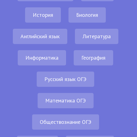
История
Биология
Английский язык
Литература
Информатика
География
Русский язык ОГЭ
Математика ОГЭ
Обществознание ОГЭ