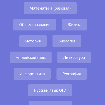
Математика (базовая)
Обществознание
Физика
История
Биология
Английский язык
Литература
Информатика
География
Русский язык ОГЭ