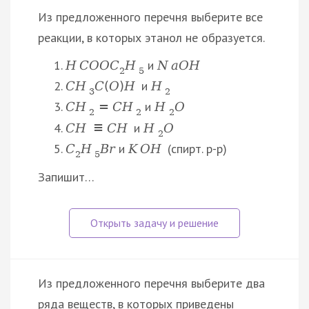
Из предложенного перечня выберите все
реакции, в которых этанол не образуется.
и
H
C
O
O
C
H
N
a
O
H
2
5
и
C
H
C
(
O
)
H
H
3
2
и
C
H
=
C
H
H
O
2
2
2
и
C
H
≡
C
H
H
O
2
и
(спирт. р-р)
C
H
B
r
K
O
H
2
5
Запишит…
Из предложенного перечня выберите два
ряда веществ, в которых приведены