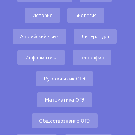
История
Биология
Английский язык
Литература
Информатика
География
Русский язык ОГЭ
Математика ОГЭ
Обществознание ОГЭ