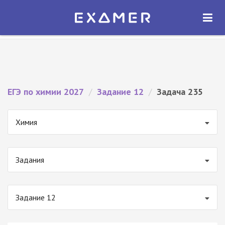
Экзамер — ЕГЭ 2027
×
ОТКРЫТЬ
Экзамер
Бесплатно - В Google Play
ЕГЭ по химии 2027
/
Задание 12
/
Задача 235
Химия
Задания
Задание 12