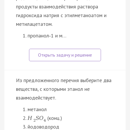
продукты взаимодействия раствора
гидроксида натрия с этилметаноатом и
метилацетатом.
пропанол‑1 и м…
Из предложенного перечня выберите два
вещества, с которыми этанол не
взаимодействует.
метанол
(конц.)
H
S
O
2
4
йодоводород