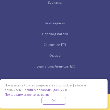
Варианты
Банк заданий
Перевод баллов
Сочинение ЕГЭ
Отзывы
Лучшие онлайн-школы ЕГЭ
Пользуясь сайтом, вы разрешаете сбор cookie-файлов и
принимаете
Политику обработки данных
и
Пользовательское соглашение
.
Бесплатная летняя школа
OK
ПОДРОБНЕЕ
ПРОВЕДИ ЭТО ЛЕТО С ПОЛЬЗОЙ