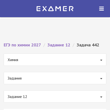
Экзамер — ЕГЭ 2027
×
ОТКРЫТЬ
Экзамер
Бесплатно - В Google Play
ЕГЭ по химии 2027
/
Задание 12
/
Задача 442
Химия
Задания
Задание 12