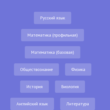
Русский язык
Математика (профильная)
Математика (базовая)
Обществознание
Физика
История
Биология
Английский язык
Литература