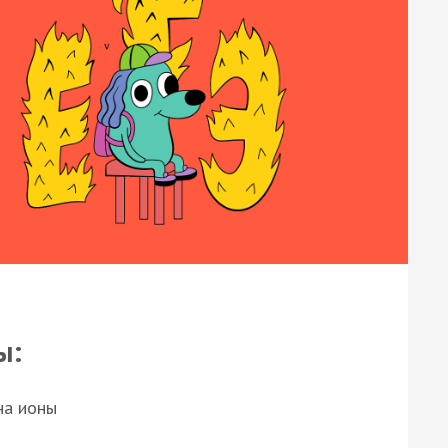
ы:
на ионы