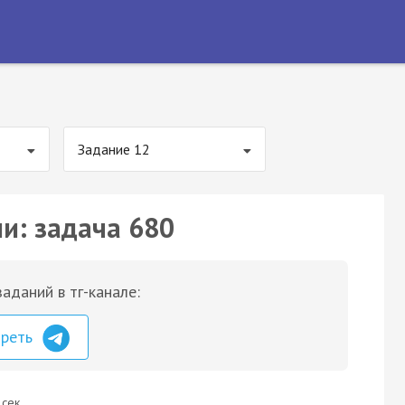
Задание 12
ии: задача 680
аданий в тг-канале:
треть
 сек.