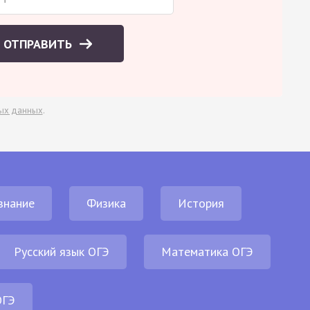
ОТПРАВИТЬ
ых данных
.
знание
Физика
История
Русский язык ОГЭ
Математика ОГЭ
ОГЭ