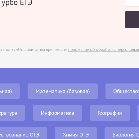
Турбо ЕГЭ
а кнопку «Отправить», вы принимаете
положение об обработке персональн
ьная)
Математика (базовая)
Общество
ература
Информатика
География
ствознание ОГЭ
Химия ОГЭ
Биология 