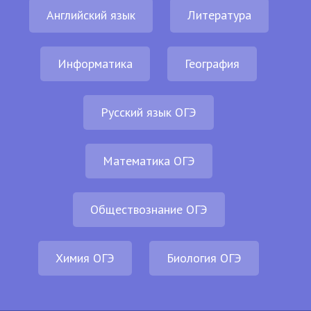
Английский язык
Литература
Информатика
География
Русский язык ОГЭ
Математика ОГЭ
Обществознание ОГЭ
Химия ОГЭ
Биология ОГЭ