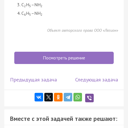
C
H
–NH
2
5
2
C
H
–NH
6
5
2
Объект авторского права ООО «Легион»
Посмотреть решение
Предыдущая задача
Следующая задача
Вместе с этой задачей также решают: