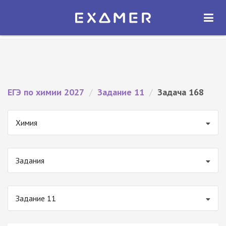
Экзамер — ЕГЭ 2027
×
ОТКРЫТЬ
Экзамер
Бесплатно - В Google Play
ЕГЭ по химии 2027
/
Задание 11
/
Задача 168
Химия
Задания
Задание 11