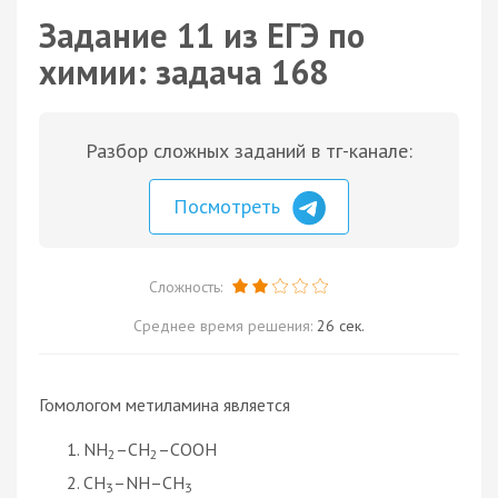
Задание 11 из ЕГЭ по
химии: задача 168
Разбор сложных заданий в тг-канале:
Посмотреть
Сложность:
Среднее время решения:
26 сек.
Гомологом метиламина является
NH
–CH
–COOH
2
2
CH
–NH–CH
3
3