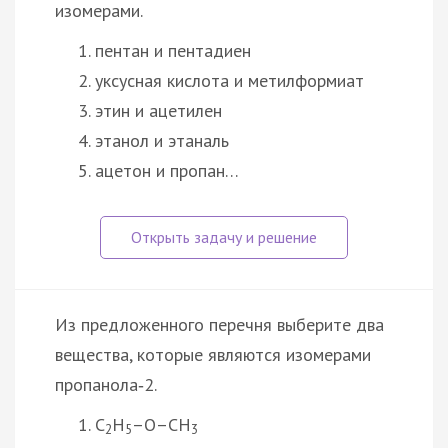
изомерами.
пентан и пентадиен
уксусная кислота и метилформиат
этин и ацетилен
этанол и этаналь
ацетон и пропан…
Из предложенного перечня выберите два
вещества, которые являются изомерами
пропанола‑2.
C
H
–O–CH
2
5
3