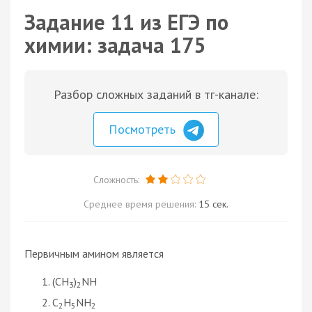
Задание 11 из ЕГЭ по
химии: задача 175
Разбор сложных заданий в тг-канале:
Посмотреть
Сложность:
Среднее время решения:
15 сек.
Первичным амином является
(CH
)
NH
3
2
C
H
NH
2
5
2