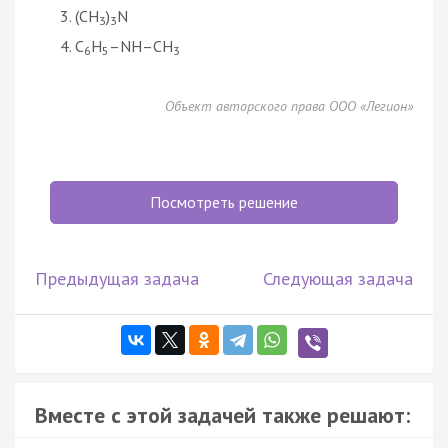
(CH
)
N
3
3
C
H
–NH–CH
6
5
3
Объект авторского права ООО «Легион»
Посмотреть решение
Предыдущая задача
Следующая задача
Вместе с этой задачей также решают: