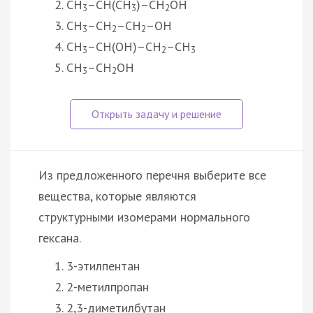
CH
–CH(CH
)–CH
OH
3
3
2
CH
–CH
–CH
–OH
3
2
2
CH
–CH(OH)–CH
–CH
3
2
3
CH
–CH
OH
3
2
Из предложенного перечня выберите все
вещества, которые являются
структурными изомерами нормального
гексана.
3-этилпентан
2-метилпропан
2,3-диметилбутан