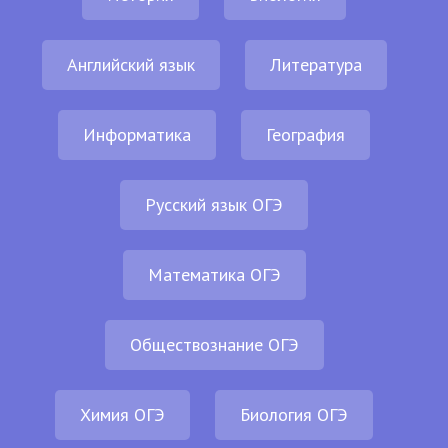
Английский язык
Литература
Информатика
География
Русский язык ОГЭ
Математика ОГЭ
Обществознание ОГЭ
Химия ОГЭ
Биология ОГЭ