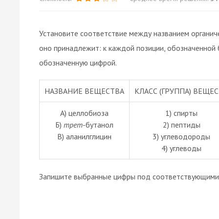
Установите соответствие между названием органичес
оно принадлежит: к каждой позиции, обозначенной
обозначенную цифрой.
НАЗВАНИЕ ВЕЩЕСТВА
КЛАСС (ГРУППА) ВЕЩЕ
А) целлобиоза
1) спирты
Б)
трет
-бутанол
2) пептиды
В) аланилглицин
3) углеводороды
4) углеводы
Запишите выбранные цифры под соответствующими 