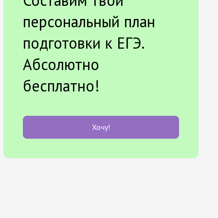
Составим твой
персональный план
подготовки к ЕГЭ.
Абсолютно
бесплатно!
Хочу!