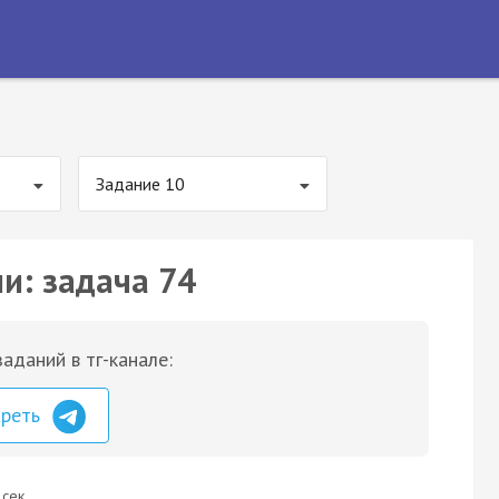
Задание 10
и: задача 74
аданий в тг-канале:
треть
 сек.