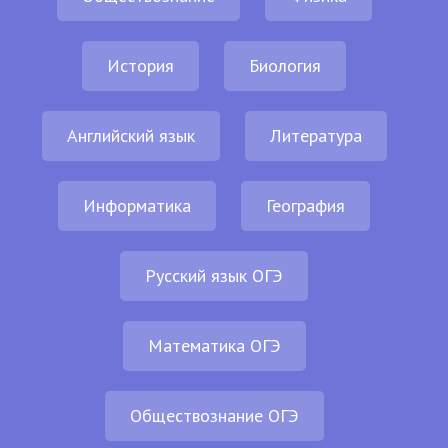
История
Биология
Английский язык
Литература
Информатика
География
Русский язык ОГЭ
Математика ОГЭ
Обществознание ОГЭ