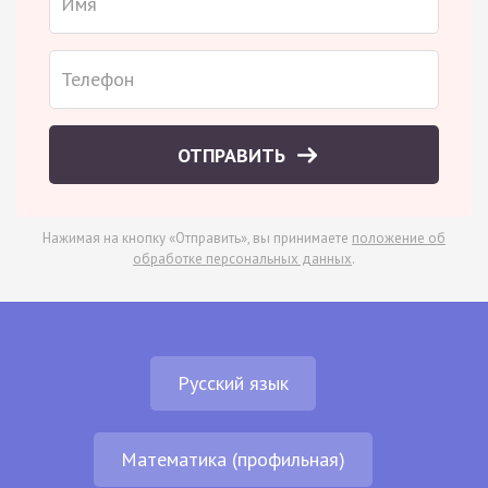
ОТПРАВИТЬ
Нажимая на кнопку «Отправить», вы принимаете
положение об
обработке персональных данных
.
Русский язык
Математика (профильная)