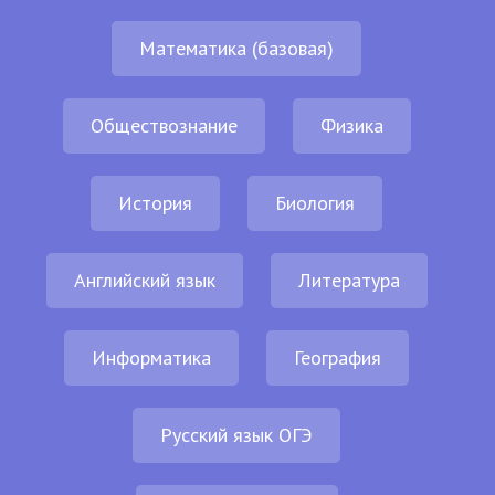
Математика (базовая)
Обществознание
Физика
История
Биология
Английский язык
Литература
Информатика
География
Русский язык ОГЭ