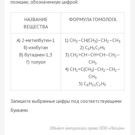
позицию, обозначенную цифрой.
НАЗВАНИЕ
ФОРМУЛА ГОМОЛОГА
ВЕЩЕСТВА
А) 2‑метилбутен‑1
1) CH
–CH(CH
)–CH
–CH
3
3
2
3
Б) изобутан
2) C
H
C
H
6
5
2
5
В) бутадиен‑1,3
3) CH
=CH–CH=CH–CH
–
2
2
Г) толуол
CH
3
4) CH
=C(CH
)–CH
–CH
–
2
3
2
2
CH
3
5) C
H
C
H
6
11
2
5
Запишите выбранные цифры под соответствующими
буквами.
Объект авторского права ООО «Легион»