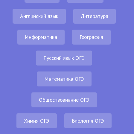
Английский язык
Литература
Информатика
География
Русский язык ОГЭ
Математика ОГЭ
Обществознание ОГЭ
Химия ОГЭ
Биология ОГЭ