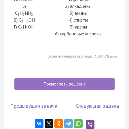
Б)
2) алкадиены
C
H
NH
3) амины
2
5
2
В) C
H
OH
4) спирты
2
5
Г) C
H
OH
5) арены
6
5
6) карбоновые кислоты
Объект авторского права ООО «Легион»
Посмотреть решение
Предыдущая задача
Следующая задача