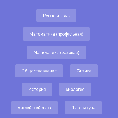
Русский язык
Математика (профильная)
Математика (базовая)
Обществознание
Физика
История
Биология
Английский язык
Литература