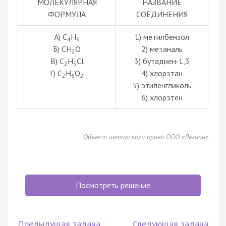
МОЛЕКУЛЯРНАЯ
НАЗВАНИЕ
ФОРМУЛА
СОЕДИНЕНИЯ
А) C
H
1) метилбензол
4
6
Б) CH
O
2) метаналь
2
В) C
H
Cl
3) бутадиен‑1,3
2
5
Г) C
H
O
4) хлорэтан
2
6
2
5) этиленгликоль
6) хлорэтен
Объект авторского права ООО «Легион»
Посмотреть решение
Предыдущая задача
Следующая задача