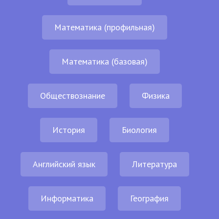
Математика (профильная)
Математика (базовая)
Обществознание
Физика
История
Биология
Английский язык
Литература
Информатика
География