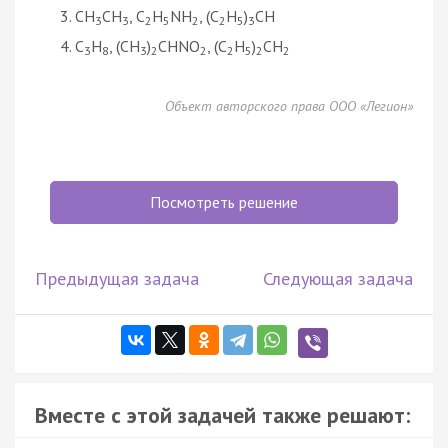
СH
CH
, C
H
NH
, (C
H
)
СН
3
3
2
5
2
2
5
3
C
H
, (CH
)
СHNO
, (C
H
)
CH
3
8
3
2
2
2
5
2
2
Объект авторского права ООО «Легион»
Посмотреть решение
Предыдущая задача
Следующая задача
Вместе с этой задачей также решают: