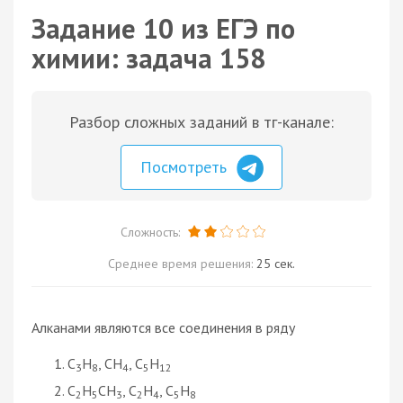
Задание 10 из ЕГЭ по
химии: задача 158
Разбор сложных заданий в тг-канале:
Посмотреть
Сложность:
Среднее время решения:
25 сек.
Алканами являются все соединения в ряду
С
Н
, CH
, C
Н
3
8
4
5
12
С
H
CH
, С
H
, C
Н
2
5
3
2
4
5
8