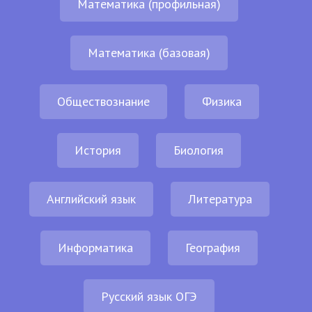
Математика (профильная)
Математика (базовая)
Обществознание
Физика
История
Биология
Английский язык
Литература
Информатика
География
Русский язык ОГЭ