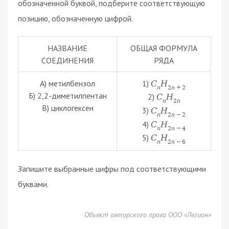
обозначенной буквой, подберите соответствующую
позицию, обозначенную цифрой.
НАЗВАНИЕ
ОБЩАЯ ФОРМУЛА
СОЕДИНЕНИЯ
РЯДА
А) метилбензол
1)
С
Н
n
2
n
+
2
Б) 2,2-диметилпентан
2)
С
Н
n
2
n
В) циклогексен
3)
С
Н
n
2
n
−
2
4)
С
Н
n
2
n
−
4
5)
С
Н
n
2
n
−
6
Запишите выбранные цифры под соответствующими
буквами.
Объект авторского права ООО «Легион»