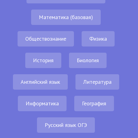
Математика (базовая)
Обществознание
Физика
История
Биология
Английский язык
Литература
Информатика
География
Русский язык ОГЭ