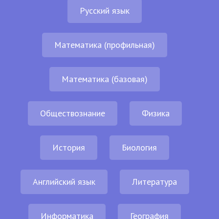
Русский язык
Математика (профильная)
Математика (базовая)
Обществознание
Физика
История
Биология
Английский язык
Литература
Информатика
География