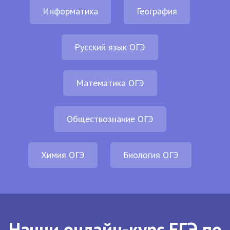
Информатика
География
Русский язык ОГЭ
Математика ОГЭ
Обществознание ОГЭ
Химия ОГЭ
Биология ОГЭ
Начни онлайн-курс ЕГЭ по