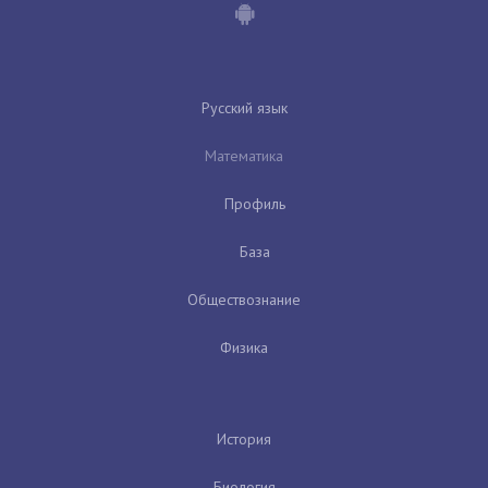
Русский язык
Математика
Профиль
База
Обществознание
Физика
История
Биология