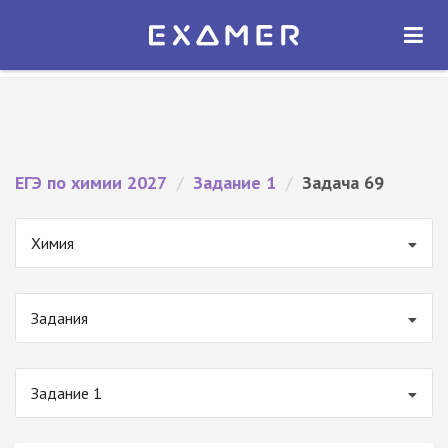
Экзамер — ЕГЭ 2027
×
ОТКРЫТЬ
Экзамер
Бесплатно - В Google Play
ЕГЭ по химии 2027
/
Задание 1
/
Задача 69
Химия
Задания
Задание 1