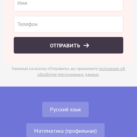
ОТПРАВИТЬ
Нажимая на кнопку «Отправить», вы принимаете
положение об
обработке персональных данных
.
Русский язык
Математика (профильная)