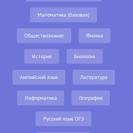
Математика (базовая)
Обществознание
Физика
История
Биология
Английский язык
Литература
Информатика
География
Русский язык ОГЭ