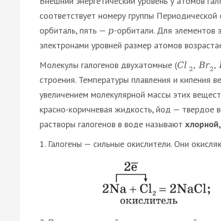
Внешний энергетический уровень у атомов гал
соответствует номеру группы Периодической с
орбиталь, пять —
-орбитали. Для элементов 
p
электронами уровней размер атомов возрастае
Молекулы галогенов двухатомные (
C
l
,
B
r
,
2
2
строения. Температуры плавления и кипения в
увеличением молекулярной массы этих веществ
красно-коричневая жидкость, йод — твердое 
растворы галогенов в воде называют
хлорной,
1. Галогены — сильные окислители. Они окисл