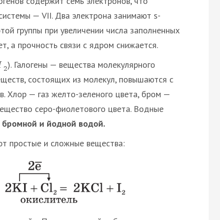
огенов содержит семь электронов, что
истемы — VII. Два электрона занимают s-
этой группы при увеличении числа заполненных
т, а прочность связи с ядром снижается.
). Галогены — вещества молекулярного
I
2
еществ, состоящих из молекул, повышаются с
. Хлор — газ желто-зеленого цвета, бром —
вещество серо-фиолетового цвета. Водные
 бромной и йодной водой.
яют простые и сложные вещества: