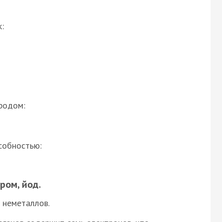
:
родом:
собностью:
ром, йод.
 неметаллов.