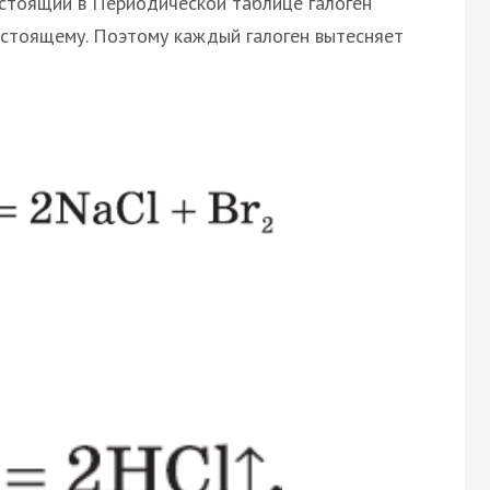
стоящий в Периодической таблице галоген
естоящему. Поэтому каждый галоген вытесняет