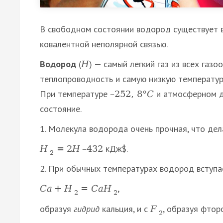
В свободном состоянии водород существует 
ковалентной неполярной связью.
Водород
(
) — самый легкий газ из всех газ
Н
теплопроводность и самую низкую температуру
При температуре
и атмосферном д
–
252
,
8
°
С
состояние.
1. Молекула водорода очень прочная, что дел
кДж$.
H
=
2
H
–
432
2
2. При обычных температурах водород вступа
,
C
a
+
H
=
C
a
H
2
2
образуя
гидрид
кальция, и с
, образуя фто
F
2