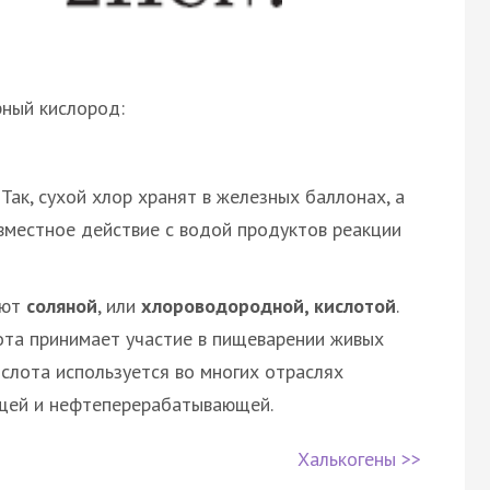
рный кислород:
 Так, сухой хлор хранят в железных баллонах, а
вместное действие с водой продуктов реакции
ают
соляной
, или
хлороводородной, кислотой
.
лота принимает участие в пищеварении живых
слота используется во многих отраслях
щей и нефтеперерабатывающей.
Халькогены >>