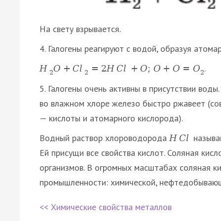
На свету взрывается.
4. Галогены реагируют с водой, образуя атома
.
H
O
+
C
l
=
2
H
C
l
+
O
;
O
+
O
=
O
2
2
2
5. Галогены очень активны в присутствии воды.
во влажном хлоре железо быстро ржавеет (со
— кислоты и атомарного кислорода).
Водный раствор хлороводорода
назыв
H
C
l
Ей присущи все свойства кислот. Соляная кис
организмов. В огромных масштабах соляная ки
промышленности: химической, нефтедобываю
<< Химические свойства металлов