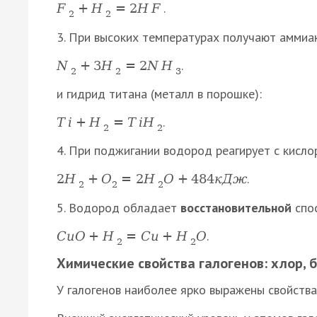
.
F
+
H
=
2
H
F
2
2
3. При высоких температурах получают аммиак
.
N
+
3
H
=
2
N
H
2
2
3
и гидрид титана (металл в порошке):
.
T
i
+
H
=
T
i
H
2
2
4. При поджигании водород реагирует с кисло
.
2
H
+
O
=
2
H
O
+
484
к
Д
ж
2
2
2
5. Водород обладает
восстановительной
спо
.
C
u
O
+
H
=
C
u
+
H
O
2
2
Химические свойства галогенов: хлор, б
У галогенов наиболее ярко выражены свойства