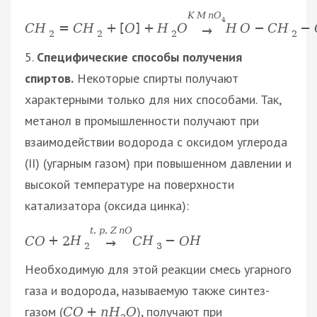
K
M
n
O
4
C
H
=
C
H
+
[
O
]
+
H
O
H
O
−
C
H
−
→
2
2
2
2
5.
Специфические способы получения
спиртов.
Некоторые спирты получают
характерными только для них способами. Так,
метанол в промышленности получают при
взаимодействии водорода с оксидом углерода
(II) (угарным газом) при повышенном давлении и
высокой температуре на поверхности
катализатора (оксида цинка):
t
,
p
,
Z
n
O
C
O
+
2
H
C
H
−
O
H
→
2
3
Необходимую для этой реакции смесь угарного
газа и водорода, называемую также синтез-
газом (
), получают при
С
О
+
n
Н
О