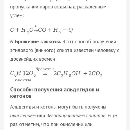
2
пропускании паров воды над раскаленным
углем:
t
C
+
H
O
C
O
+
H
−
Q
→
2
2
6.
Брожение глюкозы.
Этот способ получения
этилового (винного) спирта известен человеку с
древнейших времен:
д
р
о
ж
ж
и
C
H
12
O
2
C
H
O
H
+
2
C
O
→
6
6
2
5
2
г
л
ю
к
о
з
а
Способы получения альдегидов и
кетонов
Альдегиды и кетоны могут быть получены
окислением
или
дегидрированием спиртов
. Еще
раз отметим, что при окислении или