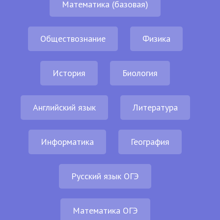
Математика (базовая)
Обществознание
Физика
История
Биология
Английский язык
Литература
Информатика
География
Русский язык ОГЭ
Математика ОГЭ