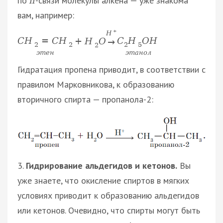
по
-связи молекулы алкена — уже знакома
π
вам, например:
+
H
C
H
=
C
H
C
H
O
H
+
H
O
→
2
2
2
5
2
э
т
е
н
э
т
а
н
о
л
Гидратация пропена приводит, в соответствии с
правилом Марковникова, к образованию
вторичного спирта — пропанола-2:
3.
Гидрирование альдегидов и кетонов.
Вы
уже знаете, что окисление спиртов в мягких
условиях приводит к образованию альдегидов
или кетонов. Очевидно, что спирты могут быть