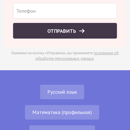
ОТПРАВИТЬ
Нажимая на кнопку «Отправить», вы принимаете
положение об
обработке персональных данных
.
Русский язык
Математика (профильная)