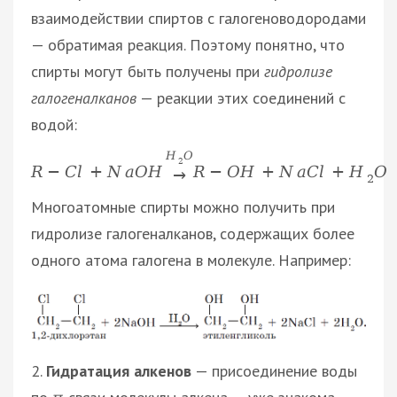
взаимодействии спиртов с галогеноводородами
— обратимая реакция. Поэтому понятно, что
спирты могут быть получены при
гидролизе
галогеналканов
— реакции этих соединений с
водой:
H
O
2
R
−
C
l
+
N
a
O
H
R
−
O
H
+
N
a
C
l
+
H
O
→
2
Многоатомные спирты можно получить при
гидролизе галогеналканов, содержащих более
одного атома галогена в молекуле. Например:
2.
Гидратация алкенов
— присоединение воды