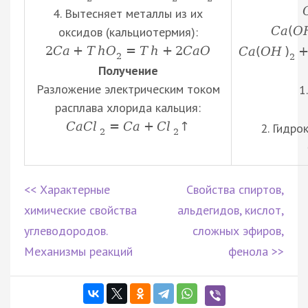
4. Вытесняет металлы из их
C
a
(
O
оксидов (кальциотермия):
2
C
a
+
T
h
O
=
T
h
+
2
C
a
O
C
a
(
O
H
)
2
2
Получение
Разложение электрическим током
1
расплава хлорида кальция:
C
a
C
l
=
C
a
+
C
l
↑
2. Гидро
2
2
<< Характерные
Свойства спиртов,
химические свойства
альдегидов, кислот,
углеводородов.
сложных эфиров,
Механизмы реакций
фенола >>