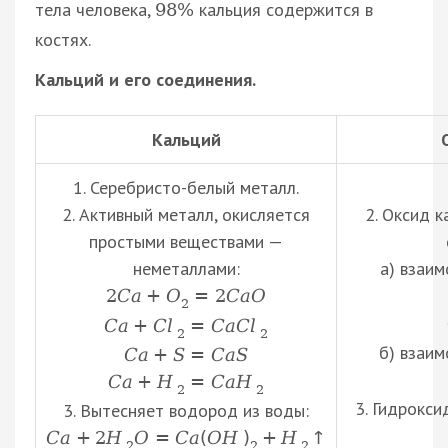
тела человека,
кальция содержится в
98
%
костях.
Кальций и его соединения.
Кальций
1. Серебристо-белый металл.
2. Активный металл, окисляется
2. Оксид к
простыми веществами —
неметаллами:
а) взаим
2
C
a
+
O
=
2
C
a
O
2
C
a
+
C
l
=
C
a
C
l
2
2
б) взаим
C
a
+
S
=
C
a
S
C
a
+
H
=
C
a
H
2
2
3. Гидрокси
3. Вытесняет водород из воды:
C
a
+
2
H
O
=
C
a
(
O
H
)
+
H
↑
2
2
2