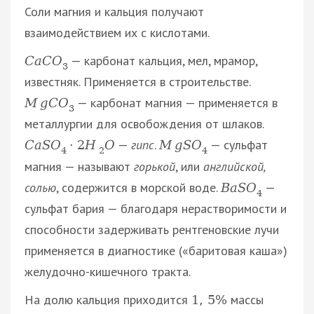
Соли магния и кальция получают
взаимодействием их с кислотами.
— карбонат кальция, мел, мрамор,
C
a
C
O
3
известняк. Применяется в строительстве.
— карбонат магния — применяется в
M
g
C
O
3
металлургии для освобождения от шлаков.
—
гипс
.
— сульфат
C
a
S
O
·
2
H
O
M
g
S
O
4
2
4
магния — называют
горькой
, или
английской,
солью
, содержится в морской воде.
—
B
a
S
O
4
сульфат бария — благодаря нерастворимости и
способности задерживать рентгеновские лучи
применяется в диагностике («баритовая каша»)
желудочно-кишечного тракта.
На долю кальция приходится
массы
1
,
5
%