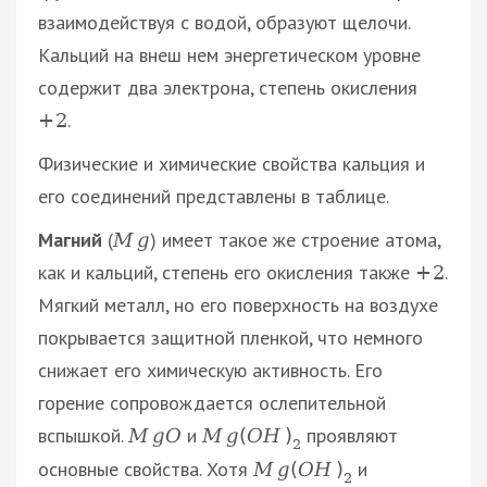
взаимодействуя с водой, образуют щелочи.
Кальций на внеш нем энергетическом уровне
содержит два электрона, степень окисления
.
+
2
Физические и химические свойства кальция и
его соединений представлены в таблице.
Магний
(
) имеет такое же строение атома,
M
g
как и кальций, степень его окисления также
.
+
2
Мягкий металл, но его поверхность на воздухе
покрывается защитной пленкой, что немного
снижает его химическую активность. Его
горение сопровождается ослепительной
вспышкой.
и
проявляют
M
g
O
M
g
(
O
H
)
2
основные свойства. Хотя
и
M
g
(
O
H
)
2