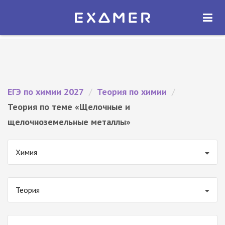
Экзамер — ЕГЭ 2027
×
ОТКРЫТЬ
Экзамер
Бесплатно - В Google Play
ЕГЭ по химии 2027
/
Теория по химии
/
Теория по теме «Щелочные и
щелочноземельные металлы»
Химия
Теория