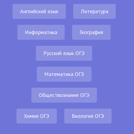
Английский язык
Литература
Информатика
География
Русский язык ОГЭ
Математика ОГЭ
Обществознание ОГЭ
Химия ОГЭ
Биология ОГЭ