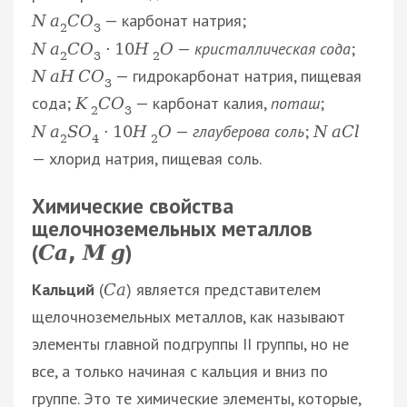
— карбонат натрия;
N
a
C
O
2
3
—
кристаллическая сода
;
N
a
C
O
·
10
H
O
2
3
2
— гидрокарбонат натрия, пищевая
N
a
H
C
O
3
сода;
— карбонат калия,
поташ
;
K
C
O
2
3
—
глауберова соль
;
N
a
S
O
·
10
H
O
N
a
C
l
2
4
2
— хлорид натрия, пищевая соль.
Химические свойства
щелочноземельных металлов
(
)
C
a
M
g
,
Кальций
(
) является представителем
C
a
щелочноземельных металлов, как называют
элементы главной подгруппы II группы, но не
все, а только начиная с кальция и вниз по
группе. Это те химические элементы, которые,