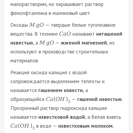
малорастворим, но окрашивает раствор
фенолфталеина в малиновый цвет.
Оксиды
— твердые белые тугоплавкие
M
g
O
вещества. В технике
называют
негашеной
C
a
O
известью
, а
—
жженой магнезией
, их
M
g
O
используют в производстве строительных
материалов.
Реакция оксида кальция с водой
сопровождается выделением теплоты и
называется
гашением извести
, а
образующийся
—
гашеной известью
.
C
a
(
O
H
)
2
Прозрачный раствор гидроксида кальция
называется
известковой водой
, а белая взвесь
в воде —
известковым молоком.
C
a
(
O
H
)
2