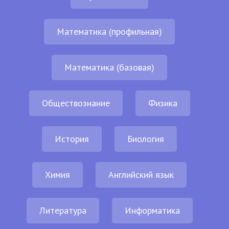
Математика (профильная)
Математика (базовая)
Обществознание
Физика
История
Биология
Химия
Английский язык
Литература
Информатика