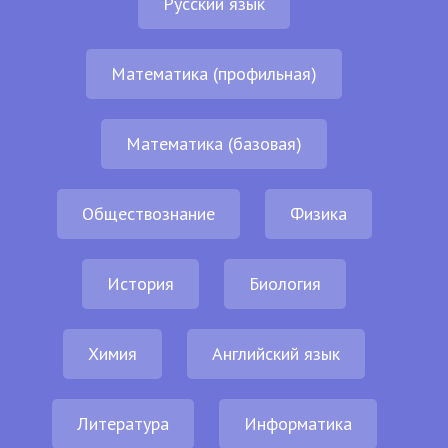
Русский язык
Математика (профильная)
Математика (базовая)
Обществознание
Физика
История
Биология
Химия
Английский язык
Литература
Информатика