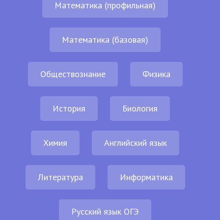
Математика (профильная)
Математика (базовая)
Обществознание
Физика
История
Биология
Химия
Английский язык
Литература
Информатика
Русский язык ОГЭ