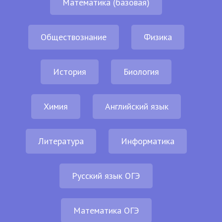
Математика (базовая)
Обществознание
Физика
История
Биология
Химия
Английский язык
Литература
Информатика
Русский язык ОГЭ
Математика ОГЭ