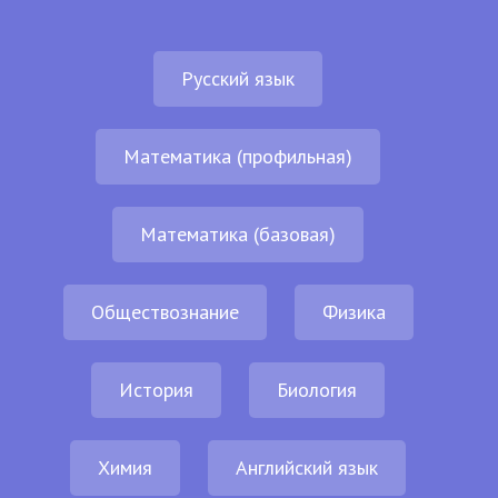
Русский язык
Математика (профильная)
Математика (базовая)
Обществознание
Физика
История
Биология
Химия
Английский язык