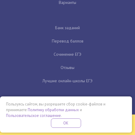
Варианты
Банк заданий
Перевод баллов
Сочинение ЕГЭ
Отзывы
Лучшие онлайн-школы ЕГЭ
Пользуясь сайтом, вы разрешаете сбор cookie-файлов и
принимаете
Политику обработки данных
и
Пользовательское соглашение
.
Бесплатная летняя школа
OK
ПОДРОБНЕЕ
ПРОВЕДИ ЭТО ЛЕТО С ПОЛЬЗОЙ