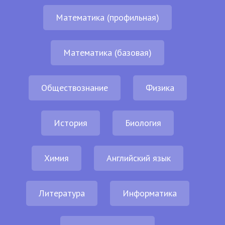
Математика (профильная)
Математика (базовая)
Обществознание
Физика
История
Биология
Химия
Английский язык
Литература
Информатика