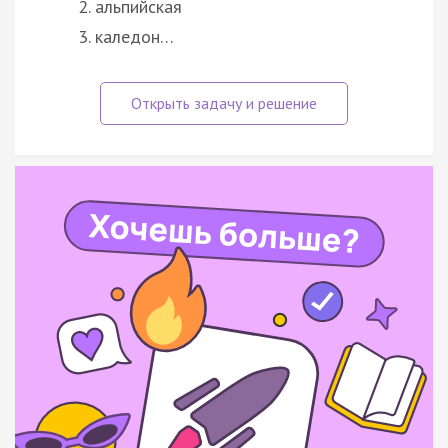
альпийская
каледон…