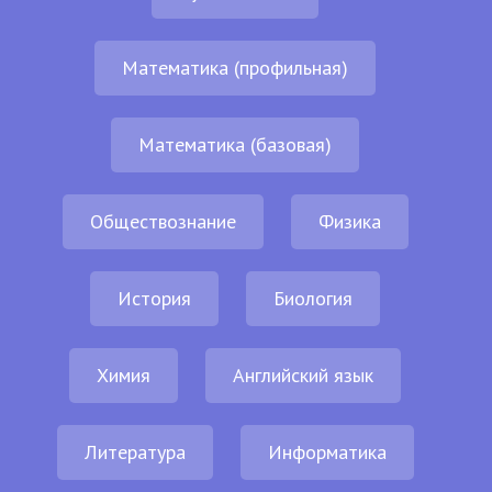
Математика (профильная)
Математика (базовая)
Обществознание
Физика
История
Биология
Химия
Английский язык
Литература
Информатика