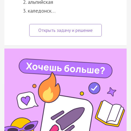
альпийская
каледонск…